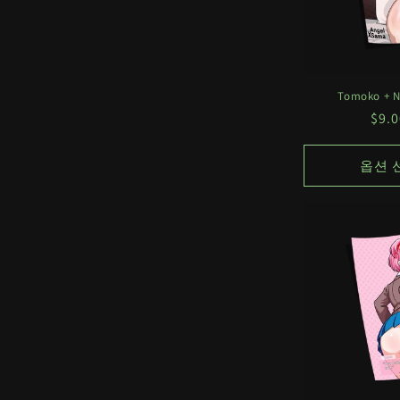
Tomoko + N
정
$9.
가
옵션 