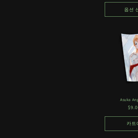
가
옵션 
Asuka Ang
정
$9.
가
카트