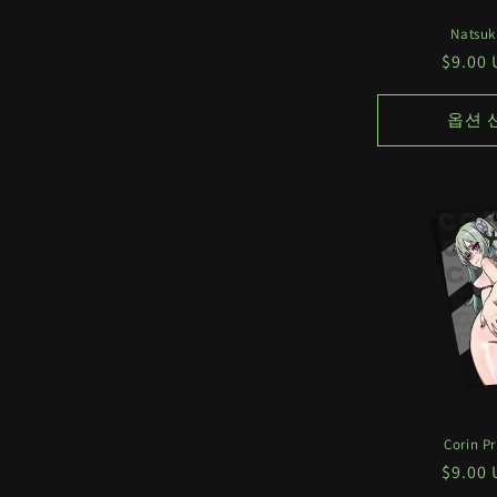
Natsuki
정
$9.0
가
옵션 
Corin P
정
$9.0