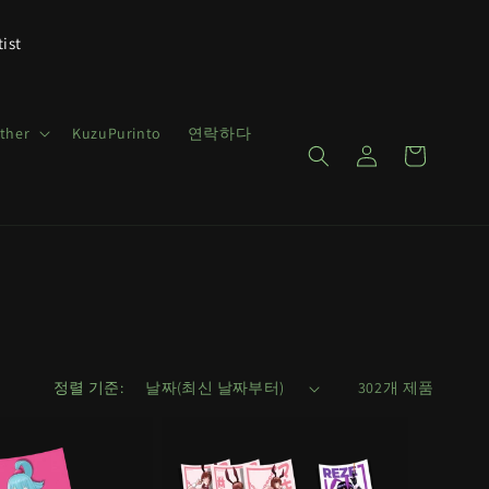
tist
로
ther
KuzuPurinto
연락하다
카
그
트
인
정렬 기준:
302개 제품