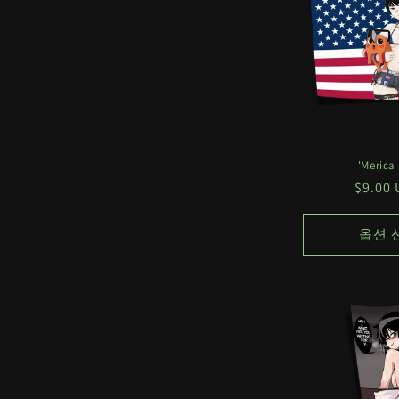
'Merica 
정
$9.0
가
옵션 