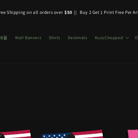
ree Shipping on all orders over
$50
||
Buy 2 Get 1 Print Free Per Ar
쇄물
Wall Banners
Shirts
Deskmats
KuzuChopped
O