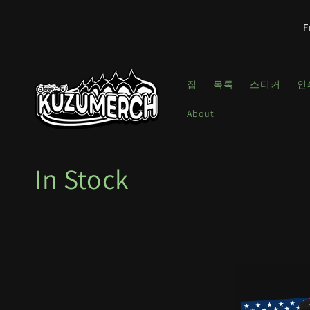
콘텐츠
로 건너
F
뛰기
집
목록
스티커
인
About
컬
In Stock
렉
션
: