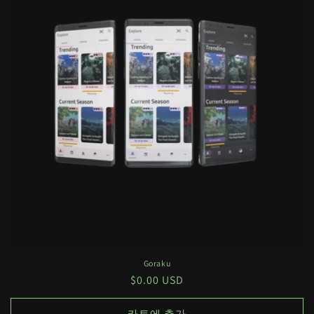
Goraku
정
$0.00 USD
가
카트에 추가