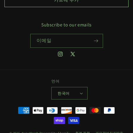
Subscribe to our emails
이메일
Instagram
X(Twitter)
언어
한국어
결
제
방
법
© 2026,
KuzuMerch
Powered by Shopify